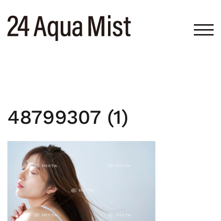
コ
ン
テ
モバ
ン
ツ
へ
ス
キ
ッ
48799307 (1)
プ