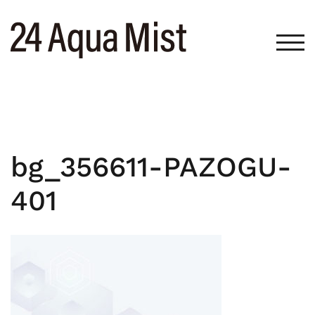
コ
ン
テ
モバ
ン
ツ
へ
ス
キ
ッ
bg_356611-PAZOGU-
プ
401