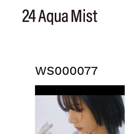
コ
ン
テ
ン
ツ
へ
ス
キ
ッ
WS000077
プ