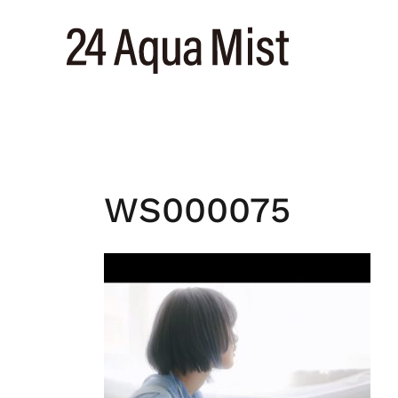
コ
ン
テ
ン
ツ
へ
ス
キ
ッ
WS000075
プ