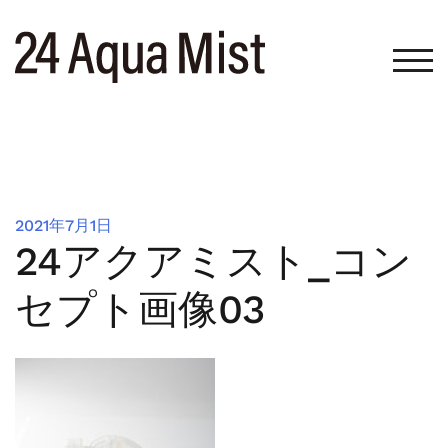
コ
ン
テ
モバ
ン
ツ
へ
ス
キ
ッ
2021年7月1日
プ
24アクアミスト_コン
セプト画像03