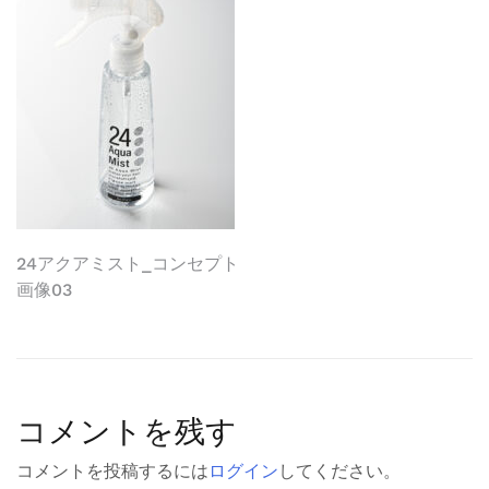
投
24アクアミスト_コンセプト
画像03
稿
ナ
ビ
コメントを残す
ゲ
ー
コメントを投稿するには
ログイン
してください。