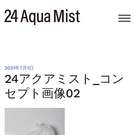
コ
ン
テ
モバ
ン
ツ
へ
ス
キ
ッ
2021年7月1日
プ
24アクアミスト_コン
セプト画像02