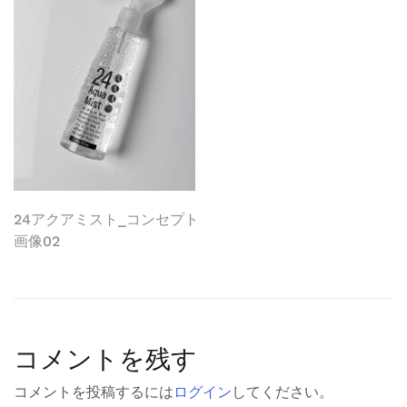
投
24アクアミスト_コンセプト
画像02
稿
ナ
ビ
コメントを残す
ゲ
ー
コメントを投稿するには
ログイン
してください。