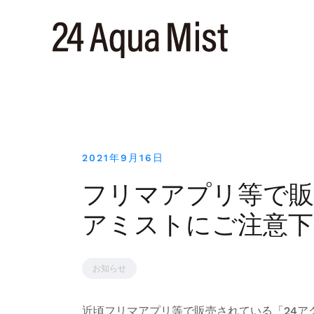
コ
ン
テ
ン
ツ
へ
ス
キ
ッ
プ
2021年9月16日
フリマアプリ等で販
アミストにご注意下
お知らせ
近頃フリマアプリ等で販売されている「24ア